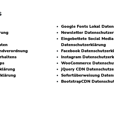
S
Google Fonts Lokal Daten
rung
Newsletter Datenschutzer
Eingebettete Social Medi
aten
Datenschutzerklärung
undverordnung
Facebook Datenschutzerk
rhaltens
Instagram Datenschutzerk
tps
WooCommerce Datenschut
klärung
jQuery CDN Datenschutze
rklärung
Sofortüberweisung Daten
BootstrapCDN Datenschut