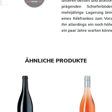
unseren besten und ältest
prägenden Schieferböd
mehrjährige Lagerung bri
eines Kékfrankos zum Vorsc
ihn allerdings ein noch hö
ein paar Jahre warten könn
ÄHNLICHE PRODUKTE