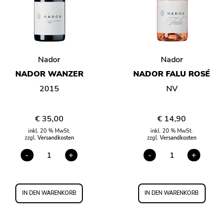
Nador
Nador
NADOR WANZER
NADOR FALU ROSÉ
2015
NV
€
35,00
€
14,90
inkl. 20 % MwSt.
inkl. 20 % MwSt.
zzgl.
Versandkosten
zzgl.
Versandkosten
-
+
-
+
NADOR
NADOR
WANZER
FALU
MENGE
ROSÉ
MENGE
IN DEN WARENKORB
IN DEN WARENKORB