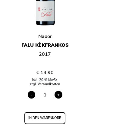
Nador
FALU KÈKFRANKOS
2017
€
14,90
inkl. 20 % MwSt.
zzgl.
Versandkosten
-
+
FALU
KÈKFRANKOS
MENGE
IN DEN WARENKORB