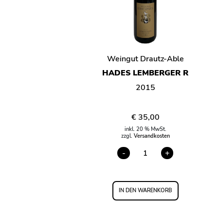
Weingut Drautz-Able
HADES LEMBERGER R
2015
€
35,00
inkl. 20 % MwSt.
zzgl.
Versandkosten
-
+
HADES
LEMBERGER
R
MENGE
IN DEN WARENKORB