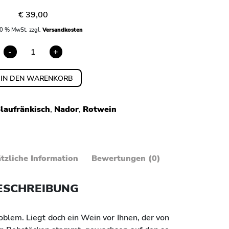
€
39,00
20 % MwSt.
zzgl.
Versandkosten
-
+
NADOR
WANZER
MENGE
IN DEN WARENKORB
laufränkisch
,
Nador
,
Rotwein
tzliche Information
Bewertungen (0)
ESCHREIBUNG
oblem. Liegt doch ein Wein vor Ihnen, der von